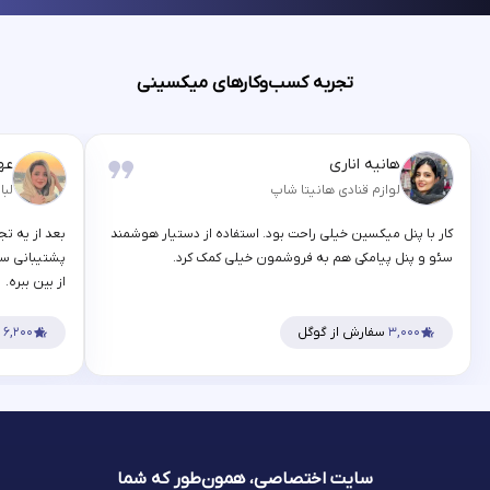
تجربه کسب‌وکارهای میکسینی
هانیه اناری
عه
لوازم قنادی هانیتا شاپ
لبا
کار با پنل میکسین خیلی راحت بود. استفاده از دستیار هوشمند
بعد از یه تج
سئو و پنل پیامکی هم به فروشمون خیلی کمک کرد.
پشتیبانی سر
از بین ببره.
۳,۰۰۰
سفارش از گوگل
۶,۲۰۰
س
سایت اختصاصی، همون‌طور که شما