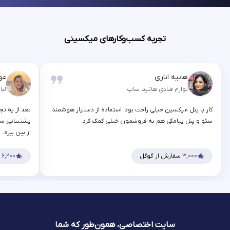
تجربه کسب‌وکارهای میکسینی
هانیه اناری
عه
لوازم قنادی هانیتا شاپ
لبا
کار با پنل میکسین خیلی راحت بود. استفاده از دستیار هوشمند
بعد از یه تج
سئو و پنل پیامکی هم به فروشمون خیلی کمک کرد.
پشتیبانی سر
از بین ببره.
۳,۰۰۰
سفارش از گوگل
۶,۲۰۰
س
سایت اختصاصی، همون‌طور که شما