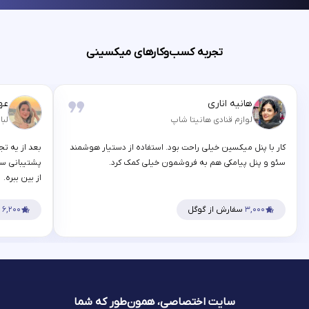
تجربه کسب‌وکارهای میکسینی
هانیه اناری
عه
لوازم قنادی هانیتا شاپ
لبا
کار با پنل میکسین خیلی راحت بود. استفاده از دستیار هوشمند
بعد از یه تج
سئو و پنل پیامکی هم به فروشمون خیلی کمک کرد.
پشتیبانی سر
از بین ببره.
۳,۰۰۰
سفارش از گوگل
۶,۲۰۰
س
سایت اختصاصی، همون‌طور که شما