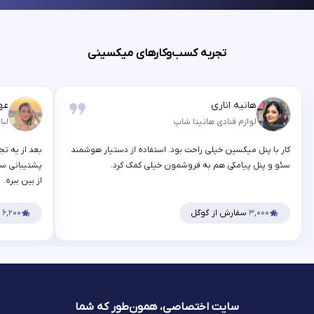
تجربه کسب‌وکارهای میکسینی
هانیه اناری
عه
لوازم قنادی هانیتا شاپ
لبا
کار با پنل میکسین خیلی راحت بود. استفاده از دستیار هوشمند
بعد از یه تج
سئو و پنل پیامکی هم به فروشمون خیلی کمک کرد.
پشتیبانی سر
از بین ببره.
۳,۰۰۰
سفارش از گوگل
۶,۲۰۰
س
سایت اختصاصی، همون‌طور که شما