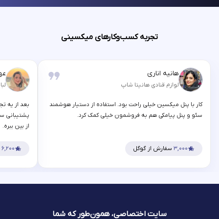
تجربه کسب‌وکارهای میکسینی
هانیه اناری
عه
لوازم قنادی هانیتا شاپ
لبا
کار با پنل میکسین خیلی راحت بود. استفاده از دستیار هوشمند
بعد از یه تج
سئو و پنل پیامکی هم به فروشمون خیلی کمک کرد.
پشتیبانی سر
از بین ببره.
۳,۰۰۰
سفارش از گوگل
۶,۲۰۰
س
سایت اختصاصی، همون‌طور که شما