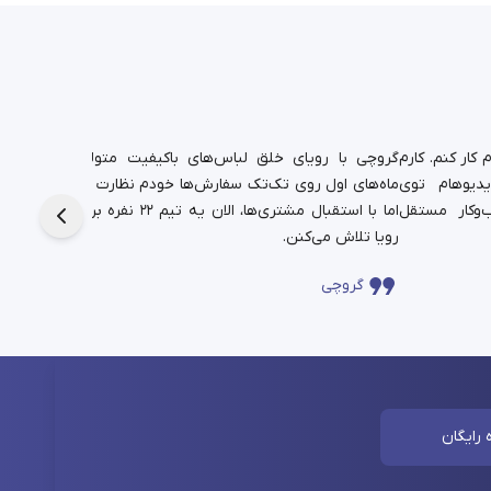
کار کنم. کارم
گروچی با رویای خلق لباس‌های باکیفیت متولد شد.
یدیوهام توی
ماه‌های اول روی تک‌تک سفارش‌ها خودم نظارت داشتم،
دانشجوی
‌وکار مستقل
اما با استقبال مشتری‌ها، الان یه تیم ۲۲ نفره برای این
حالا در
رویا تلاش می‌کنن.
چندساله‌
گروچی
سا
 رایگان