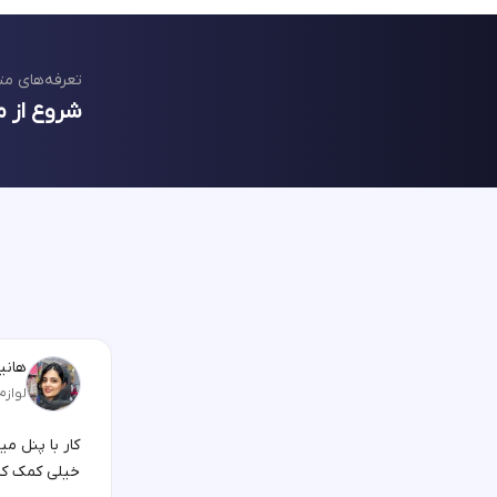
تعرفه‌های مت
شروع از م
هانیه
لوازم
کار با پنل م
خیلی کمک کر