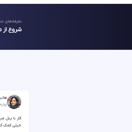
تعرفه‌های مت
شروع از م
هانیه
لوازم
کار با پنل م
خیلی کمک کر