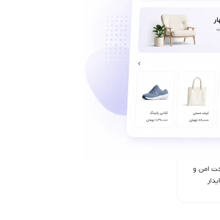
ت امن‌ و
یدار