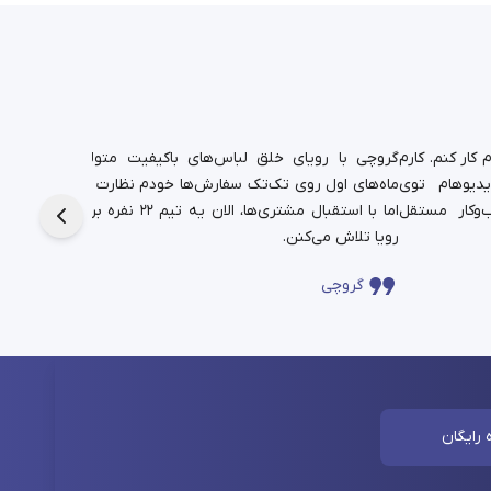
کار کنم. کارم
گروچی با رویای خلق لباس‌های باکیفیت متولد شد.
یدیوهام توی
ماه‌های اول روی تک‌تک سفارش‌ها خودم نظارت داشتم،
دانشجوی
‌وکار مستقل
اما با استقبال مشتری‌ها، الان یه تیم ۲۲ نفره برای این
حالا در
رویا تلاش می‌کنن.
چندساله‌
گروچی
سا
 رایگان