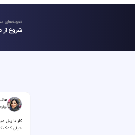
تعرفه‌های مت
شروع از م
هانیه
لوازم
کار با پنل م
خیلی کمک کر