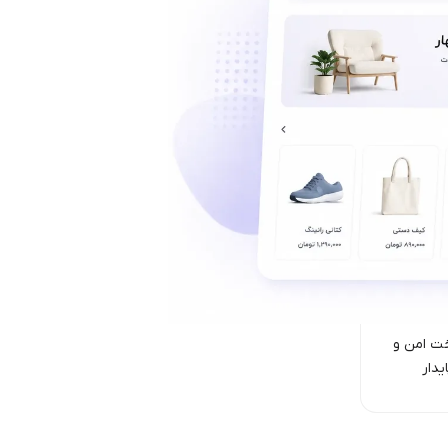
ت امن‌ و
یدار