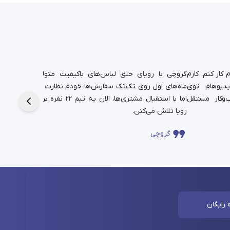
کار کنم. کارم
گروچی با رویای خلق لباس‌های باکیفیت متولد شد.
یدیوهام توی
ماه‌های اول روی تک‌تک سفارش‌ها خودم نظارت داشتم،
دانشجوی
‌وکار مستقل
اما با استقبال مشتری‌ها، الان یه تیم ۲۲ نفره برای این
حالا در
رویا تلاش می‌کنن.
چندساله‌
گروچی
سا
 رایگان