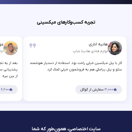
تجربه کسب‌وکارهای میکسینی
هانیه اناری
عه
لوازم قنادی هانیتا شاپ
لبا
کار با پنل میکسین خیلی راحت بود. استفاده از دستیار هوشمند
بعد از یه تج
سئو و پنل پیامکی هم به فروشمون خیلی کمک کرد.
پشتیبانی سر
از بین ببره.
۳,۰۰۰
سفارش از گوگل
۶,۲۰۰
س
سایت اختصاصی، همون‌طور که شما