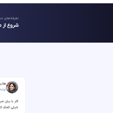
تعرفه‌های مت
شروع از م
هانیه
لوازم
کار با پنل م
خیلی کمک کر