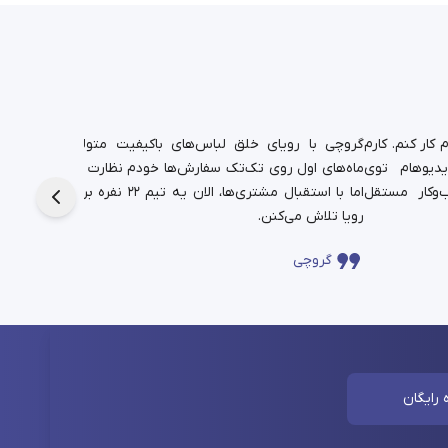
کار کنم. کارم
گروچی با رویای خلق لباس‌های باکیفیت متولد شد.
یدیوهام توی
ماه‌های اول روی تک‌تک سفارش‌ها خودم نظارت داشتم،
دانشجوی
‌وکار مستقل
اما با استقبال مشتری‌ها، الان یه تیم ۲۲ نفره برای این
حالا در
رویا تلاش می‌کنن.
چندساله‌
گروچی
سا
 رایگان