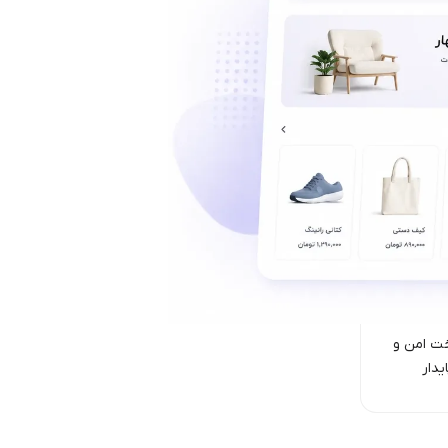
ت امن‌ و
یدار