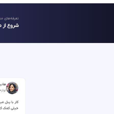
تعرفه‌های مت
شروع از م
هانیه
لوازم
کار با پنل م
خیلی کمک کر