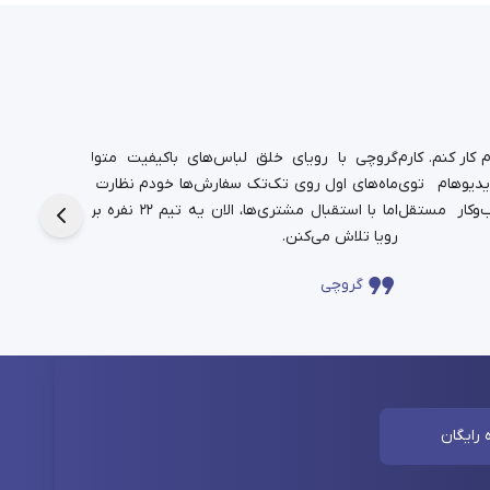
کار کنم. کارم
گروچی با رویای خلق لباس‌های باکیفیت متولد شد.
یدیوهام توی
ماه‌های اول روی تک‌تک سفارش‌ها خودم نظارت داشتم،
دانشجوی
‌وکار مستقل
اما با استقبال مشتری‌ها، الان یه تیم ۲۲ نفره برای این
حالا در
رویا تلاش می‌کنن.
چندساله‌
گروچی
سا
 رایگان