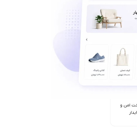
ت امن‌ و
یدار