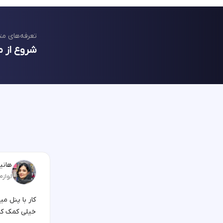
تعرفه‌های مت
شروع از م
هانیه
لوازم
کار با پنل م
خیلی کمک کر