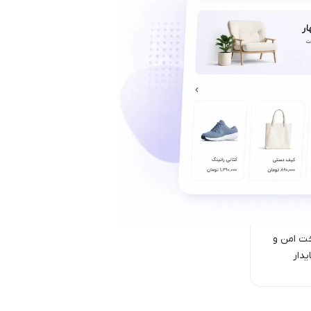
ت امن‌ و
یدار