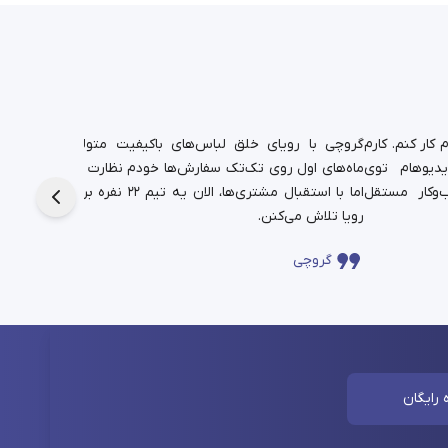
کار کنم. کارم
گروچی با رویای خلق لباس‌های باکیفیت متولد شد.
یدیوهام توی
ماه‌های اول روی تک‌تک سفارش‌ها خودم نظارت داشتم،
دانشجوی
‌وکار مستقل
اما با استقبال مشتری‌ها، الان یه تیم ۲۲ نفره برای این
حالا در
رویا تلاش می‌کنن.
چندساله‌
گروچی
سا
 رایگان