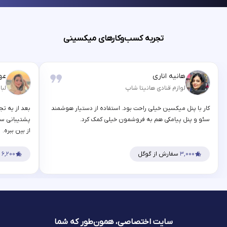
تجربه کسب‌وکارهای میکسینی
هانیه اناری
عه
لوازم قنادی هانیتا شاپ
لبا
کار با پنل میکسین خیلی راحت بود. استفاده از دستیار هوشمند
بعد از یه تج
سئو و پنل پیامکی هم به فروشمون خیلی کمک کرد.
پشتیبانی سر
از بین ببره.
۳,۰۰۰
سفارش از گوگل
۶,۲۰۰
س
سایت اختصاصی، همون‌طور که شما