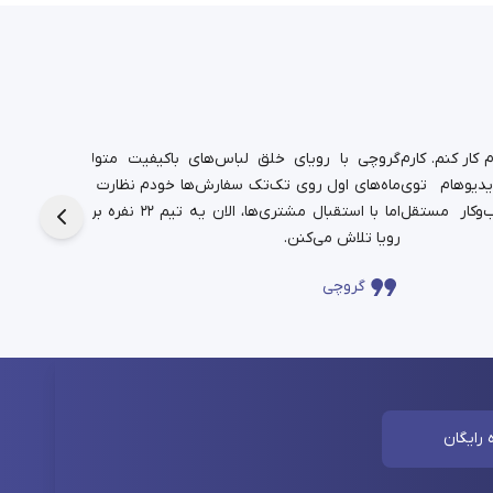
کار کنم. کارم
گروچی با رویای خلق لباس‌های باکیفیت متولد شد.
یدیوهام توی
ماه‌های اول روی تک‌تک سفارش‌ها خودم نظارت داشتم،
دانشجوی
‌وکار مستقل
اما با استقبال مشتری‌ها، الان یه تیم ۲۲ نفره برای این
حالا در
رویا تلاش می‌کنن.
چندساله‌
گروچی
سا
 رایگان