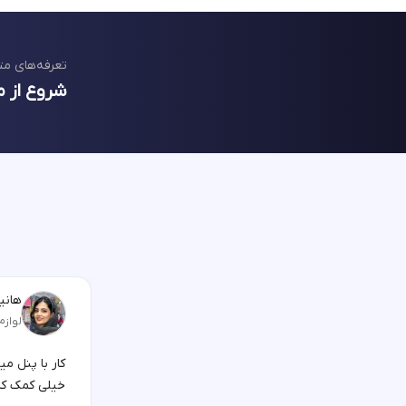
تعرفه‌های مت
شروع از م
هانیه
لوازم
کار با پنل م
خیلی کمک کر