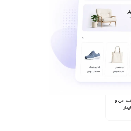
ت امن‌ و
یدار