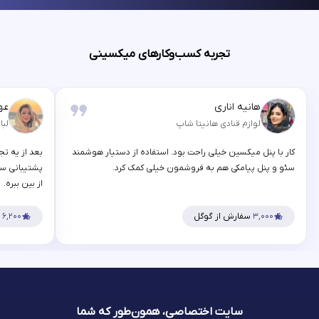
تجربه کسب‌وکارهای میکسینی
هانیه اناری
عه
لوازم قنادی هانیتا شاپ
لبا
کار با پنل میکسین خیلی راحت بود. استفاده از دستیار هوشمند
بعد از یه تج
سئو و پنل پیامکی هم به فروشمون خیلی کمک کرد.
پشتیبانی سر
از بین ببره.
۳,۰۰۰
سفارش از گوگل
۶,۲۰۰
س
سایت اختصاصی، همون‌طور که شما