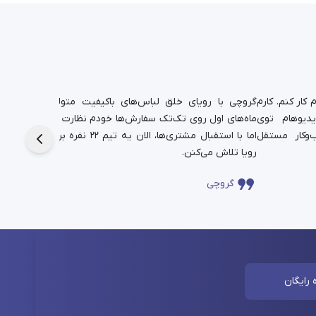
کار کنم. کارم
گروچی با رویای خلق لباس‌های باکیفیت متولد شد.
یدیوهام توی
ماه‌های اول روی تک‌تک سفارش‌ها خودم نظارت داشتم،
دانشجوی
‌وکار مستقل
اما با استقبال مشتری‌ها، الان یه تیم ۲۲ نفره برای این
حالا در
رویا تلاش می‌کنن.
چندساله‌
گروچی
سا
 رایگان