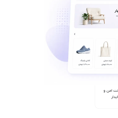
ت امن‌ و
یدار