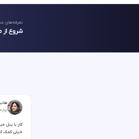
تعرفه‌های مت
شروع از م
هانیه
لوازم
کار با پنل م
خیلی کمک کر