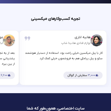
تجربه کسب‌وکارهای میکسینی
هانیه اناری
عه
لوازم قنادی هانیتا شاپ
لبا
کار با پنل میکسین خیلی راحت بود. استفاده از دستیار هوشمند
بعد از یه تج
سئو و پنل پیامکی هم به فروشمون خیلی کمک کرد.
پشتیبانی سر
از بین ببره.
۳,۰۰۰
سفارش از گوگل
۶,۲۰۰
س
سایت اختصاصی، همون‌طور که شما