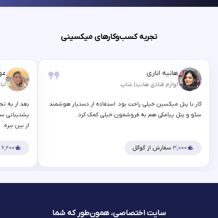
تجربه کسب‌وکارهای میکسینی
هانیه اناری
عه
لوازم قنادی هانیتا شاپ
لبا
کار با پنل میکسین خیلی راحت بود. استفاده از دستیار هوشمند
بعد از یه تج
سئو و پنل پیامکی هم به فروشمون خیلی کمک کرد.
پشتیبانی سر
از بین ببره.
۳,۰۰۰
سفارش از گوگل
۶,۲۰۰
س
سایت اختصاصی، همون‌طور که شما