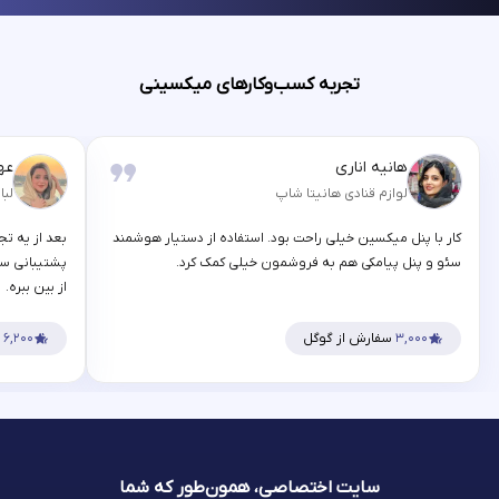
تجربه کسب‌وکارهای میکسینی
هانیه اناری
عه
لوازم قنادی هانیتا شاپ
لبا
کار با پنل میکسین خیلی راحت بود. استفاده از دستیار هوشمند
بعد از یه تج
سئو و پنل پیامکی هم به فروشمون خیلی کمک کرد.
پشتیبانی سر
از بین ببره.
۳,۰۰۰
سفارش از گوگل
۶,۲۰۰
س
سایت اختصاصی، همون‌طور که شما