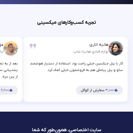
تجربه کسب‌وکارهای میکسینی
هانیه اناری
عه
لوازم قنادی هانیتا شاپ
لبا
کار با پنل میکسین خیلی راحت بود. استفاده از دستیار هوشمند
بعد از یه تج
سئو و پنل پیامکی هم به فروشمون خیلی کمک کرد.
پشتیبانی سر
از بین ببره.
۳,۰۰۰
سفارش از گوگل
۶,۲۰۰
س
سایت اختصاصی، همون‌طور که شما