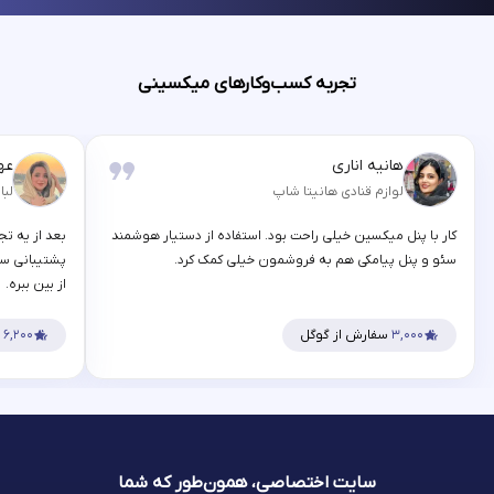
تجربه کسب‌وکارهای میکسینی
هانیه اناری
عه
لوازم قنادی هانیتا شاپ
لبا
کار با پنل میکسین خیلی راحت بود. استفاده از دستیار هوشمند
بعد از یه تج
سئو و پنل پیامکی هم به فروشمون خیلی کمک کرد.
پشتیبانی سر
از بین ببره.
۳,۰۰۰
سفارش از گوگل
۶,۲۰۰
س
سایت اختصاصی، همون‌طور که شما