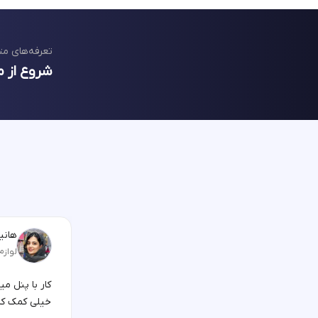
تعرفه‌های مت
شروع از م
هانیه
لوازم
کار با پنل م
خیلی کمک کر