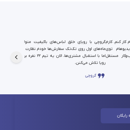
کار کنم. کارم
گروچی با رویای خلق لباس‌های باکیفیت متولد شد.
یدیوهام توی
ماه‌های اول روی تک‌تک سفارش‌ها خودم نظارت داشتم،
دانشجوی
‌وکار مستقل
اما با استقبال مشتری‌ها، الان یه تیم ۲۲ نفره برای این
حالا در
رویا تلاش می‌کنن.
چندساله‌
گروچی
سا
 رایگان