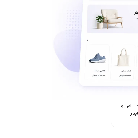
ت امن‌ و
یدار