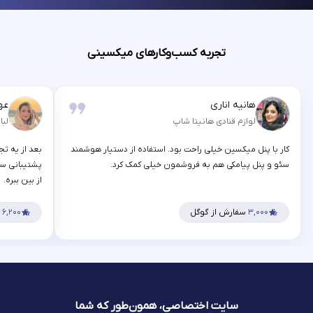
تجربه کسب‌وکارهای میکسینی
هانیه اناری
عه
لوازم قنادی هانیتا شاپ
لبا
کار با پنل میکسین خیلی راحت بود. استفاده از دستیار هوشمند
بعد از یه تج
سئو و پنل پیامکی هم به فروشمون خیلی کمک کرد.
پشتیبانی سر
از بین ببره.
۳,۰۰۰
سفارش از گوگل
۶,۲۰۰
س
سایت اختصاصی، همون‌طور که شما