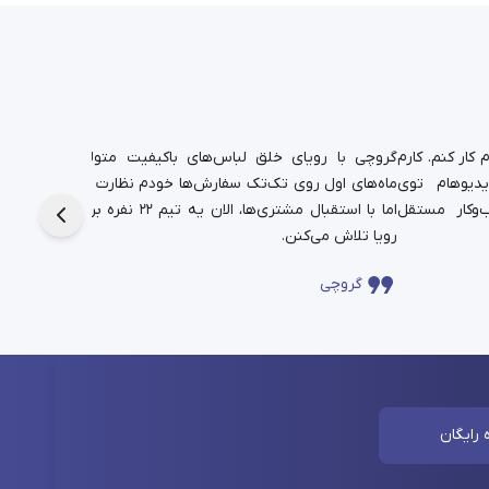
کار کنم. کارم
گروچی با رویای خلق لباس‌های باکیفیت متولد شد.
یدیوهام توی
ماه‌های اول روی تک‌تک سفارش‌ها خودم نظارت داشتم،
دانشجوی
‌وکار مستقل
اما با استقبال مشتری‌ها، الان یه تیم ۲۲ نفره برای این
حالا در
رویا تلاش می‌کنن.
چندساله‌
گروچی
سا
 رایگان