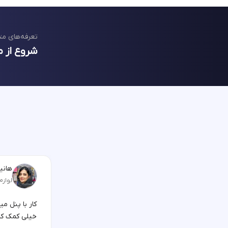
تعرفه‌های مت
شروع از م
هانیه
لوازم
کار با پنل م
خیلی کمک کر