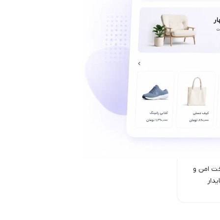
ت امن‌ و
یدار