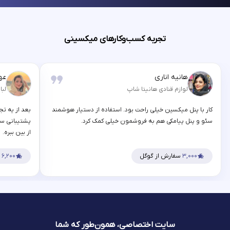
تجربه کسب‌وکارهای میکسینی
هانیه اناری
عه
لوازم قنادی هانیتا شاپ
لبا
کار با پنل میکسین خیلی راحت بود. استفاده از دستیار هوشمند
بعد از یه تج
سئو و پنل پیامکی هم به فروشمون خیلی کمک کرد.
پشتیبانی سر
از بین ببره.
۳,۰۰۰
سفارش از گوگل
۶,۲۰۰
س
سایت اختصاصی، همون‌طور که شما