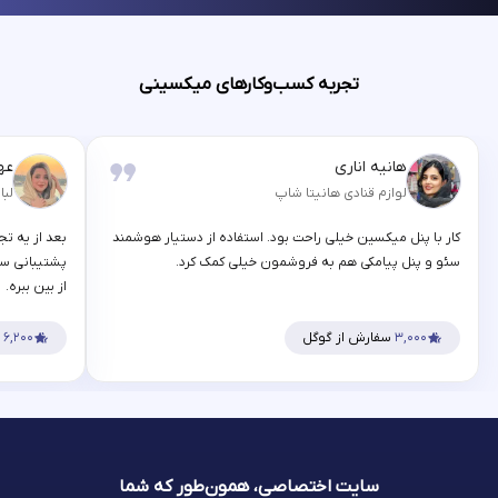
تجربه کسب‌وکارهای میکسینی
هانیه اناری
عه
لوازم قنادی هانیتا شاپ
لبا
کار با پنل میکسین خیلی راحت بود. استفاده از دستیار هوشمند
بعد از یه تج
سئو و پنل پیامکی هم به فروشمون خیلی کمک کرد.
پشتیبانی سر
از بین ببره.
۳,۰۰۰
سفارش از گوگل
۶,۲۰۰
س
سایت اختصاصی، همون‌طور که شما