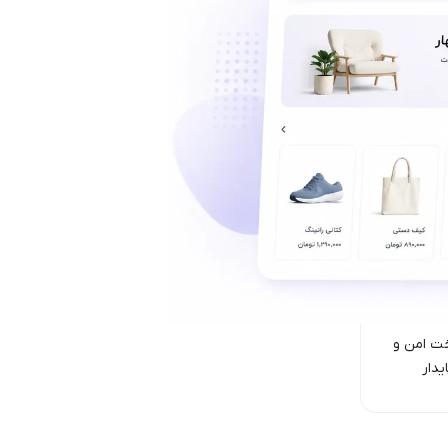
ت امن‌ و
یدار