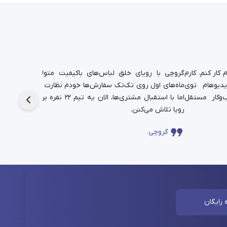
کار کنم. کارم
گروچی با رویای خلق لباس‌های باکیفیت متولد شد.
یدیوهام توی
ماه‌های اول روی تک‌تک سفارش‌ها خودم نظارت داشتم،
دانشجوی
‌وکار مستقل
اما با استقبال مشتری‌ها، الان یه تیم ۲۲ نفره برای این
حالا در
رویا تلاش می‌کنن.
چندساله‌
گروچی
سا
 رایگان