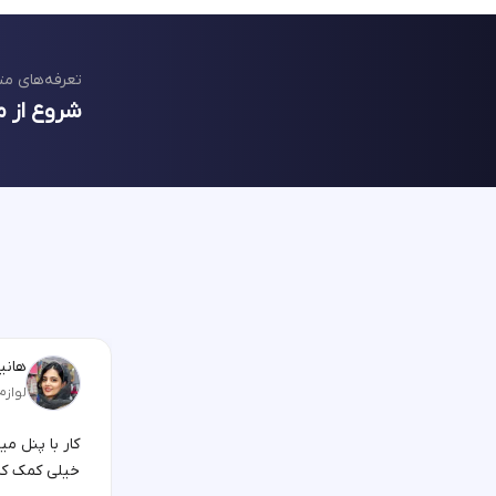
تعرفه‌های مت
شروع از م
هانیه
لوازم
کار با پنل م
خیلی کمک کر