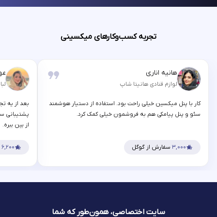
تجربه کسب‌وکارهای میکسینی
هانیه اناری
عه
لوازم قنادی هانیتا شاپ
لبا
کار با پنل میکسین خیلی راحت بود. استفاده از دستیار هوشمند
بعد از یه تج
سئو و پنل پیامکی هم به فروشمون خیلی کمک کرد.
پشتیبانی سر
از بین ببره.
۳,۰۰۰
سفارش از گوگل
۶,۲۰۰
س
سایت اختصاصی، همون‌طور که شما