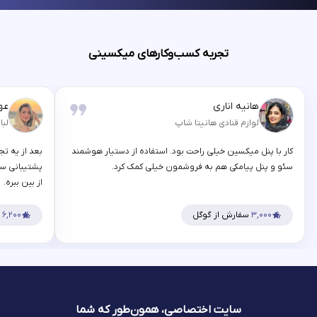
تجربه کسب‌وکارهای میکسینی
هانیه اناری
عه
لوازم قنادی هانیتا شاپ
لبا
کار با پنل میکسین خیلی راحت بود. استفاده از دستیار هوشمند
بعد از یه تج
سئو و پنل پیامکی هم به فروشمون خیلی کمک کرد.
پشتیبانی سر
از بین ببره.
۳,۰۰۰
سفارش از گوگل
۶,۲۰۰
س
سایت اختصاصی، همون‌طور که شما