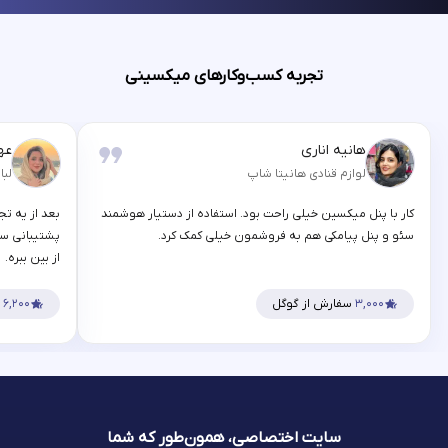
تجربه کسب‌وکارهای میکسینی
هانیه اناری
عه
لوازم قنادی هانیتا شاپ
لبا
کار با پنل میکسین خیلی راحت بود. استفاده از دستیار هوشمند
بعد از یه تج
سئو و پنل پیامکی هم به فروشمون خیلی کمک کرد.
پشتیبانی سر
از بین ببره.
۳,۰۰۰
سفارش از گوگل
۶,۲۰۰
س
سایت اختصاصی، همون‌طور که شما