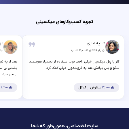
تجربه کسب‌وکارهای میکسینی
هانیه اناری
عه
لوازم قنادی هانیتا شاپ
لبا
کار با پنل میکسین خیلی راحت بود. استفاده از دستیار هوشمند
بعد از یه تج
سئو و پنل پیامکی هم به فروشمون خیلی کمک کرد.
پشتیبانی سر
از بین ببره.
۳,۰۰۰
سفارش از گوگل
۶,۲۰۰
س
سایت اختصاصی، همون‌طور که شما