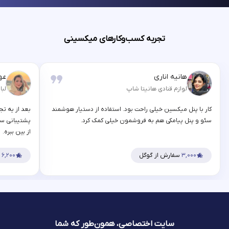
تجربه کسب‌وکارهای میکسینی
هانیه اناری
عه
لوازم قنادی هانیتا شاپ
لبا
کار با پنل میکسین خیلی راحت بود. استفاده از دستیار هوشمند
بعد از یه تج
سئو و پنل پیامکی هم به فروشمون خیلی کمک کرد.
پشتیبانی سر
از بین ببره.
۳,۰۰۰
سفارش از گوگل
۶,۲۰۰
س
سایت اختصاصی، همون‌طور که شما