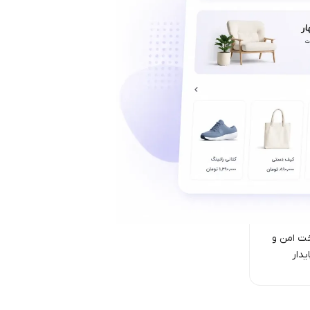
ت امن‌ و
یدار