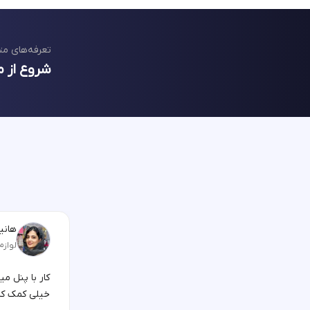
تعرفه‌های مت
شروع از م
هانیه
لوازم
کار با پنل م
خیلی کمک کر