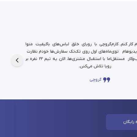
کار کنم. کارم
گروچی با رویای خلق لباس‌های باکیفیت متولد شد.
یدیوهام توی
ماه‌های اول روی تک‌تک سفارش‌ها خودم نظارت داشتم،
دانشجوی
‌وکار مستقل
اما با استقبال مشتری‌ها، الان یه تیم ۲۲ نفره برای این
حالا در
رویا تلاش می‌کنن.
چندساله‌
گروچی
سا
 رایگان