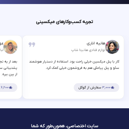
تجربه کسب‌وکارهای میکسینی
هانیه اناری
عه
لوازم قنادی هانیتا شاپ
لبا
کار با پنل میکسین خیلی راحت بود. استفاده از دستیار هوشمند
بعد از یه تج
سئو و پنل پیامکی هم به فروشمون خیلی کمک کرد.
پشتیبانی سر
از بین ببره.
۳,۰۰۰
سفارش از گوگل
۶,۲۰۰
س
سایت اختصاصی، همون‌طور که شما