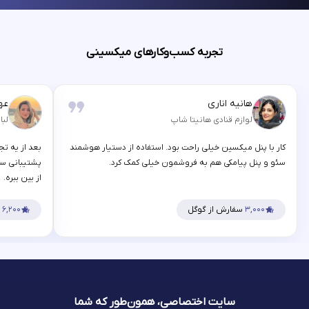
تجربه کسب‌وکارهای میکسینی
هانیه اناری
عه
لوازم قنادی هانیتا شاپ
لبا
کار با پنل میکسین خیلی راحت بود. استفاده از دستیار هوشمند
بعد از یه تج
سئو و پنل پیامکی هم به فروشمون خیلی کمک کرد.
پشتیبانی سر
از بین ببره.
۳,۰۰۰
سفارش از گوگل
۶,۲۰۰
س
سایت اختصاصی، همون‌طور که شما