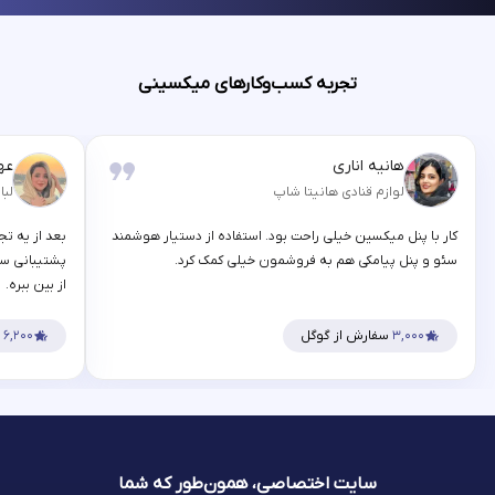
تجربه کسب‌وکارهای میکسینی
هانیه اناری
عه
لوازم قنادی هانیتا شاپ
لبا
کار با پنل میکسین خیلی راحت بود. استفاده از دستیار هوشمند
بعد از یه تج
سئو و پنل پیامکی هم به فروشمون خیلی کمک کرد.
پشتیبانی سر
از بین ببره.
۳,۰۰۰
سفارش از گوگل
۶,۲۰۰
س
سایت اختصاصی، همون‌طور که شما