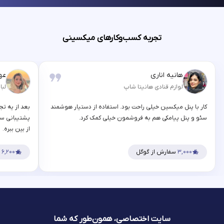
تجربه کسب‌وکارهای میکسینی
هانیه اناری
عه
لوازم قنادی هانیتا شاپ
لبا
کار با پنل میکسین خیلی راحت بود. استفاده از دستیار هوشمند
بعد از یه تج
سئو و پنل پیامکی هم به فروشمون خیلی کمک کرد.
پشتیبانی سر
از بین ببره.
۳,۰۰۰
سفارش از گوگل
۶,۲۰۰
س
سایت اختصاصی، همون‌طور که شما