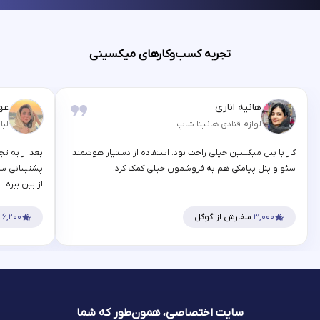
تجربه کسب‌وکارهای میکسینی
هانیه اناری
عه
لوازم قنادی هانیتا شاپ
لبا
کار با پنل میکسین خیلی راحت بود. استفاده از دستیار هوشمند
بعد از یه تج
سئو و پنل پیامکی هم به فروشمون خیلی کمک کرد.
پشتیبانی سر
از بین ببره.
۳,۰۰۰
سفارش از گوگل
۶,۲۰۰
س
سایت اختصاصی، همون‌طور که شما