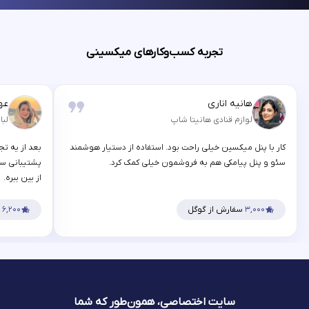
تجربه کسب‌وکارهای میکسینی
هانیه اناری
عه
لوازم قنادی هانیتا شاپ
لبا
کار با پنل میکسین خیلی راحت بود. استفاده از دستیار هوشمند
بعد از یه تج
سئو و پنل پیامکی هم به فروشمون خیلی کمک کرد.
پشتیبانی سر
از بین ببره.
۳,۰۰۰
سفارش از گوگل
۶,۲۰۰
س
سایت اختصاصی، همون‌طور که شما