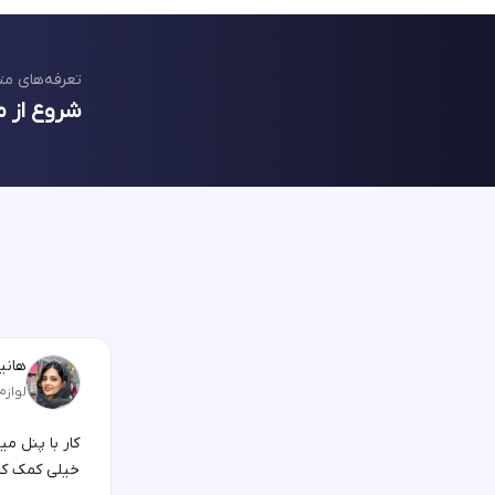
تعرفه‌های مت
شروع از م
هانیه
لوازم
کار با پنل م
خیلی کمک کر