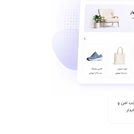
ت امن‌ و
یدار