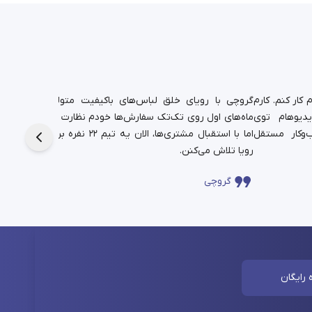
کار کنم. کارم
گروچی با رویای خلق لباس‌های باکیفیت متولد شد.
یدیوهام توی
ماه‌های اول روی تک‌تک سفارش‌ها خودم نظارت داشتم،
دانشجوی
‌وکار مستقل
اما با استقبال مشتری‌ها، الان یه تیم ۲۲ نفره برای این
حالا در
رویا تلاش می‌کنن.
چندساله‌
گروچی
سا
 رایگان