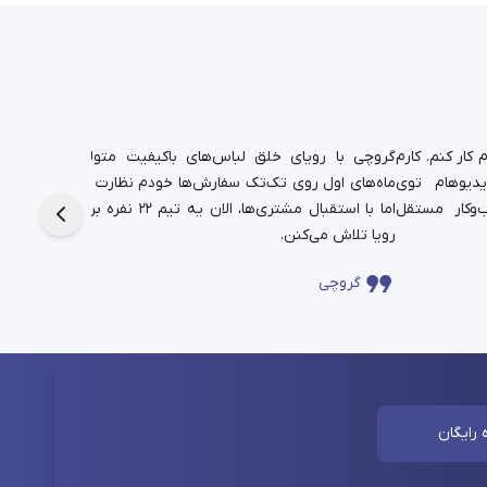
کار کنم. کارم
گروچی با رویای خلق لباس‌های باکیفیت متولد شد.
یدیوهام توی
ماه‌های اول روی تک‌تک سفارش‌ها خودم نظارت داشتم،
دانشجوی
‌وکار مستقل
اما با استقبال مشتری‌ها، الان یه تیم ۲۲ نفره برای این
حالا در
رویا تلاش می‌کنن.
چندساله‌
گروچی
سا
 رایگان