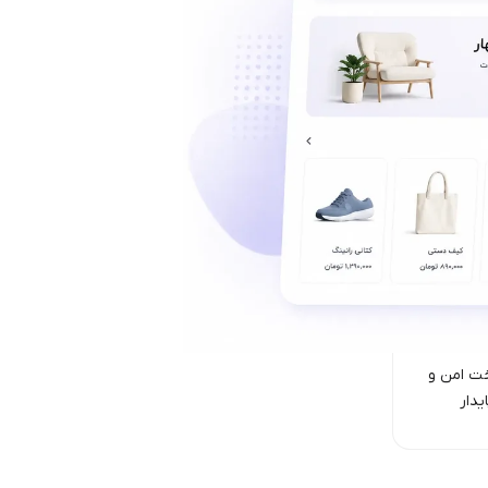
ت امن‌ و
یدار