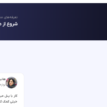
تعرفه‌های مت
شروع از م
هانیه
لوازم
کار با پنل م
خیلی کمک کر