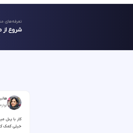
تعرفه‌های مت
شروع از م
هانیه
لوازم
کار با پنل م
خیلی کمک کر