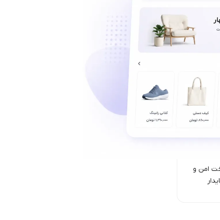
ت امن‌ و
یدار