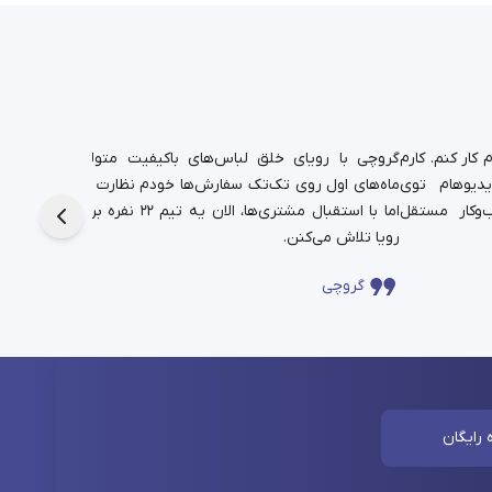
کار کنم. کارم
گروچی با رویای خلق لباس‌های باکیفیت متولد شد.
یدیوهام توی
ماه‌های اول روی تک‌تک سفارش‌ها خودم نظارت داشتم،
دانشجوی
‌وکار مستقل
اما با استقبال مشتری‌ها، الان یه تیم ۲۲ نفره برای این
حالا در
رویا تلاش می‌کنن.
چندساله‌
گروچی
سا
 رایگان