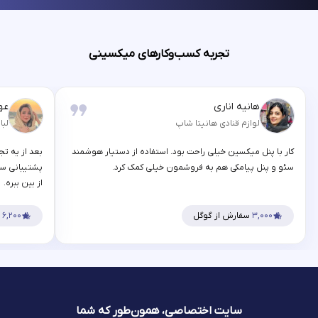
تجربه کسب‌وکارهای میکسینی
هانیه اناری
عه
لوازم قنادی هانیتا شاپ
لبا
کار با پنل میکسین خیلی راحت بود. استفاده از دستیار هوشمند
بعد از یه تج
سئو و پنل پیامکی هم به فروشمون خیلی کمک کرد.
پشتیبانی سر
از بین ببره.
۳,۰۰۰
سفارش از گوگل
۶,۲۰۰
س
سایت اختصاصی، همون‌طور که شما