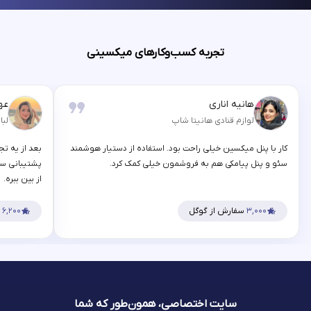
تجربه کسب‌وکارهای میکسینی
هانیه اناری
عه
لوازم قنادی هانیتا شاپ
لبا
کار با پنل میکسین خیلی راحت بود. استفاده از دستیار هوشمند
بعد از یه تج
سئو و پنل پیامکی هم به فروشمون خیلی کمک کرد.
پشتیبانی سر
از بین ببره.
۳,۰۰۰
سفارش از گوگل
۶,۲۰۰
س
سایت اختصاصی، همون‌طور که شما