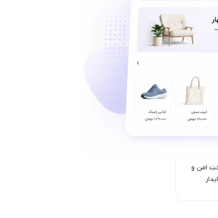
ت امن‌ و
یدار