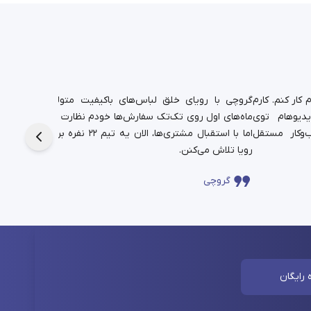
کار کنم. کارم
گروچی با رویای خلق لباس‌های باکیفیت متولد شد.
یدیوهام توی
ماه‌های اول روی تک‌تک سفارش‌ها خودم نظارت داشتم،
دانشجوی
‌وکار مستقل
اما با استقبال مشتری‌ها، الان یه تیم ۲۲ نفره برای این
حالا در
رویا تلاش می‌کنن.
چندساله‌
گروچی
سا
 رایگان