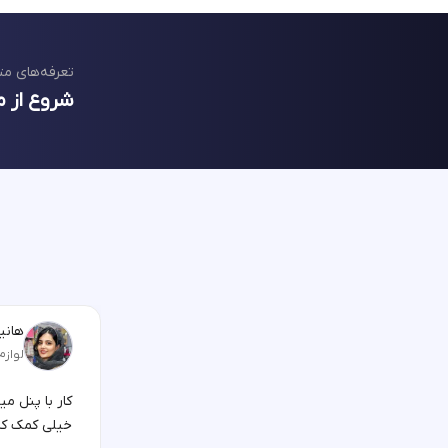
تعرفه‌های مت
شروع از م
هانیه
لوازم
کار با پنل م
خیلی کمک کر