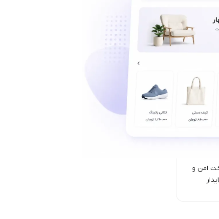
ت امن‌ و
یدار