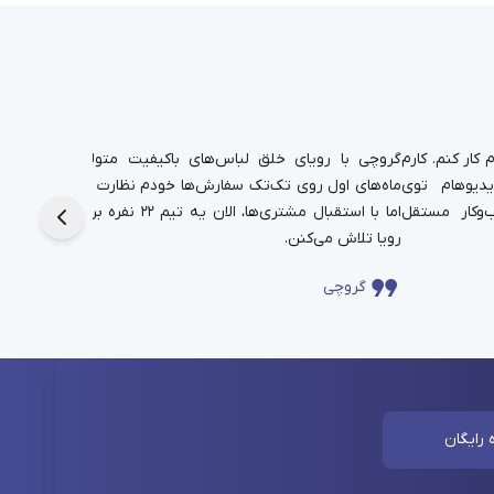
کار کنم. کارم
گروچی با رویای خلق لباس‌های باکیفیت متولد شد.
یدیوهام توی
ماه‌های اول روی تک‌تک سفارش‌ها خودم نظارت داشتم،
دانشجوی
‌وکار مستقل
اما با استقبال مشتری‌ها، الان یه تیم ۲۲ نفره برای این
حالا در
رویا تلاش می‌کنن.
چندساله‌
گروچی
سا
 رایگان