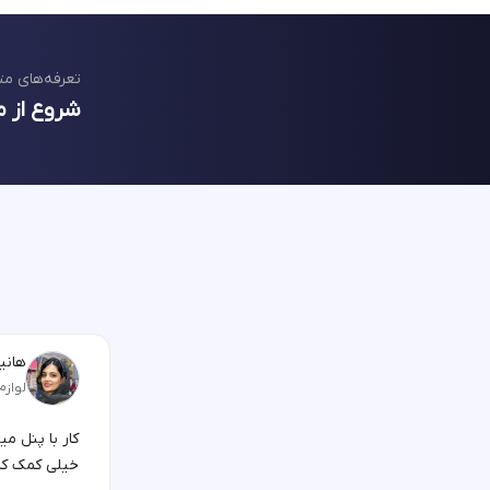
تعرفه‌های مت
شروع از م
هانیه
لوازم
کار با پنل م
خیلی کمک کر