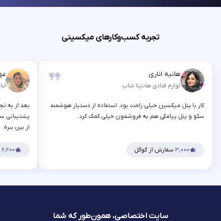
تجربه کسب‌وکارهای میکسینی
هانیه اناری
عه
لوازم قنادی هانیتا شاپ
لبا
کار با پنل میکسین خیلی راحت بود. استفاده از دستیار هوشمند
بعد از یه تج
سئو و پنل پیامکی هم به فروشمون خیلی کمک کرد.
پشتیبانی سر
از بین ببره.
۳,۰۰۰
سفارش از گوگل
۶,۲۰۰
س
سایت اختصاصی، همون‌طور که شما