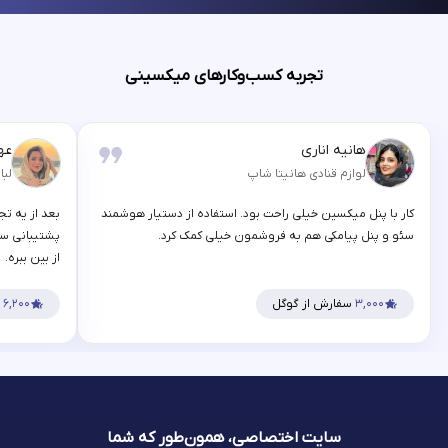
تجربه کسب‌وکارهای میکسینی
هانیه اناری
عه
لوازم قنادی هانیتا شاپ
لبا
کار با پنل میکسین خیلی راحت بود. استفاده از دستیار هوشمند
بعد از یه تج
سئو و پنل پیامکی هم به فروشمون خیلی کمک کرد.
پشتیبانی سر
از بین ببره.
۳,۰۰۰
سفارش از گوگل
۶,۲۰۰
س
سایت اختصاصی، همون‌طور که شما