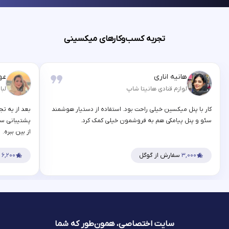
تجربه کسب‌وکارهای میکسینی
هانیه اناری
عه
لوازم قنادی هانیتا شاپ
لبا
کار با پنل میکسین خیلی راحت بود. استفاده از دستیار هوشمند
بعد از یه تج
سئو و پنل پیامکی هم به فروشمون خیلی کمک کرد.
پشتیبانی سر
از بین ببره.
۳,۰۰۰
سفارش از گوگل
۶,۲۰۰
س
سایت اختصاصی، همون‌طور که شما