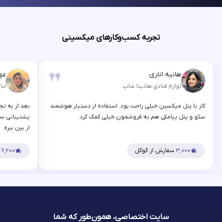
تجربه کسب‌وکارهای میکسینی
هانیه اناری
عه
لوازم قنادی هانیتا شاپ
لبا
کار با پنل میکسین خیلی راحت بود. استفاده از دستیار هوشمند
بعد از یه تج
سئو و پنل پیامکی هم به فروشمون خیلی کمک کرد.
پشتیبانی سر
از بین ببره.
۳,۰۰۰
سفارش از گوگل
۶,۲۰۰
س
سایت اختصاصی، همون‌طور که شما